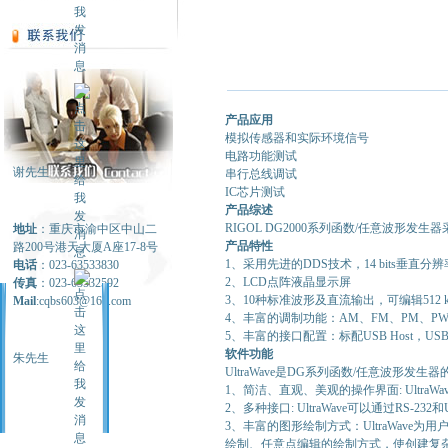
产品应用
模拟传感器和实际环境信号
电路功能测试
谢先生
串行总线调试
IC芯片测试
产品综述
RIGOL DG2000系列函数/任意波
地址
：重庆市渝中区中山二
产品特性
路200号港天大厦A座17-8号
1、采用先进的DDS技术，14 bits垂直分辨率
电话
：023-63533830
2、LCD点阵液晶显示屏
传真
：023-63532592
3、10种标准波形及直流输出，可编辑512 k
Mail
:cqbs603@163.com
4、丰富的调制功能：AM、FM、PM、P
5、丰富的接口配置：标配USB Host，USB De
软件功能
朱先生
UltraWave是DG系列函数/任意波
1、简洁、直观、美观的操作界面: Ultr
2、多种接口: UltraWave可以通过
3、丰富的图形绘制方式：UltraWav
绘制、任意点编辑的绘制方式，使创建复