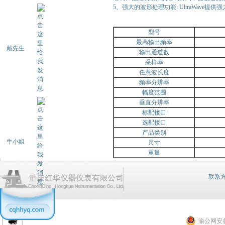
5、强大的波形处理功能: UltraWa
型号
最高输出频率
戴先生
输出通道数
采样率
任意波长度
频率分辨率
幅度范围
垂直分辨率
标配接口
选配接口
产品类别
牛小姐
尺寸
重量
联系方式：
渝公网安备 5