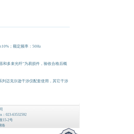
±10%
；额定频率：
50Hz
器和多束光纤
”
为易损件，验收合格后概
系列迈克尔逊干涉仪配套使用，其它干涉
司
fax：023-63532592
15-2号
网络