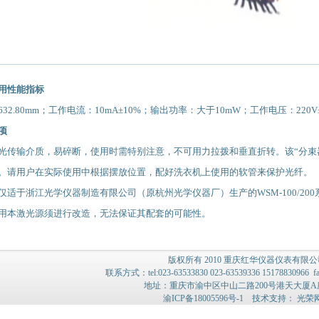
用性能指标
632.80mm
；工作电流：
10mA±10%
；输出功率：大于
10mW
；工作电压：
220V
项
光传输介质，易碎断，使用时需特别注意，不可用力拉拨和垂直折转。该
“
分束
。请用户在实际使用中根据摆放位置，配好洗衣机上使用的软管来保护光纤。
仅适于浙江光学仪器制造有限公司（原杭州光学仪器厂）生产的
WSM-100/200
用本激光源须进行改造，无法保证其配套的可能性。
版权所有 2010 重庆红华仪器仪表有限公
联系方式：tel:023-63533830 023-63539336 15178830966 
地址：重庆市渝中区中山二路200号港天大厦A座
渝ICP备18005596号-1
技术支持：
光荣