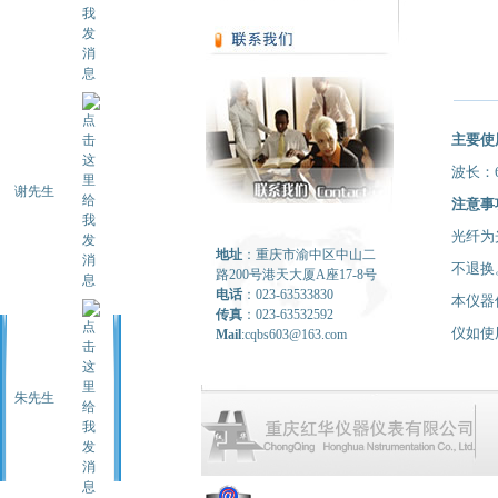
主要使
波长：
谢先生
注意事
光纤为
地址
：重庆市渝中区中山二
不退换
路200号港天大厦A座17-8号
电话
：023-63533830
本仪器
传真
：023-63532592
仪如使
Mail
:cqbs603@163.com
朱先生